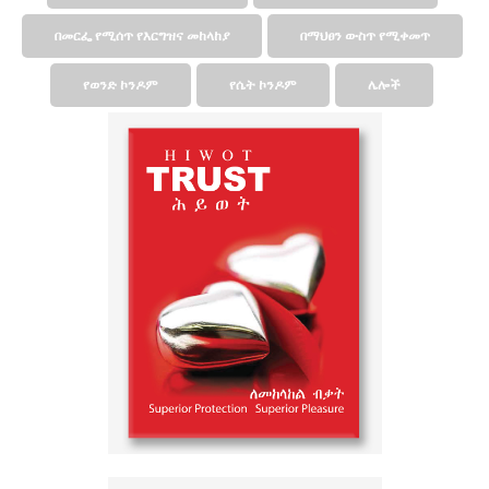
በመርፌ የሚሰጥ የእርግዝና መከላከያ
በማህፀን ውስጥ የሚቀመጥ
የወንድ ኮንዶም
የሴት ኮንዶም
ሌሎች