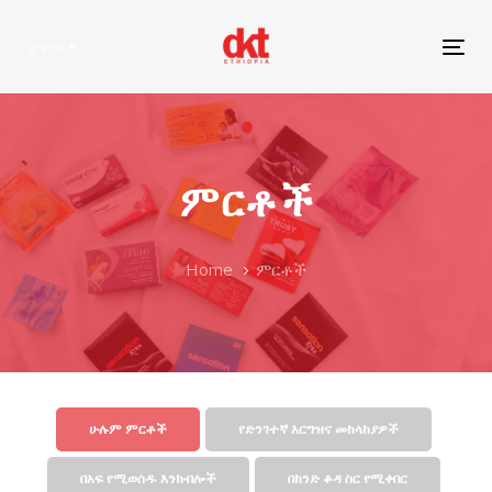
Skip
Skip
links
to
አማርኛ
Tog
primary
nav
navigation
Skip
to
content
ምርቶች
Home
ምርቶች
ሁሉም ምርቶች
የድንገተኛ እርግዝና መከላከያዎች
በአፍ የሚወሰዱ እንክብሎች
በክንድ ቆዳ ስር የሚቀበር