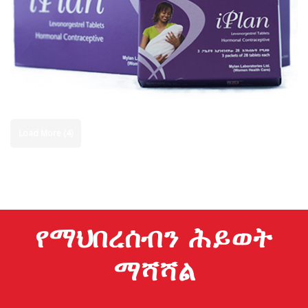
Load More (4)
የማህበረሰብን ሕይወት
ማሻሻል