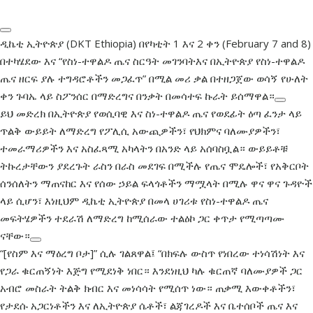
Skip
Skip
links
to
primary
ዲኬቲ ኢትዮጵያ (DKT Ethiopia) በየካቲት 1 እና 2 ቀን (February 7 and 8)
navigation
በተካሄደው እና “የስነ-ተዋልዶ ጤና ስርዓት መገንባትእና በኢትዮጵያ የስነ-ተዋልዶ
Skip
ጤና ዘርፍ ያሉ ተግዳሮቶችን መጋፈጥ” በሚል መሪ ቃል በተዘጋጀው ወሳኝ የሁለት
to
ቀን ጉባኤ ላይ ስፖንሰር በማድረግና በንቃት በመሳተፍ ኩራት ይሰማዋል።
content
ይህ መድረክ በኢትዮጵያ የወሲባዊ እና ስነ-ተዋልዶ ጤና የወደፊት ዕጣ ፈንታ ላይ
ጥልቅ ውይይት ለማድረግ የፖሊሲ አውጪዎችን፣ የህክምና ባለሙያዎችን፣
ተመራማሪዎችን እና አስፈጻሚ አካላትን በአንድ ላይ አሰባስቧል። ውይይቶቹ
ትኩረታቸውን ያደረጉት ራስን በራስ መደገፍ በሚችሉ የጤና ሞዴሎች፣ የአቅርቦት
ሰንሰለትን ማጠናከር እና የሰው ኃይል ፍላጎቶችን ማሟላት በሚሉ ዋና ዋና ጉዳዮች
ላይ ሲሆን፣ እነዚህም ዲኬቲ ኢትዮጵያ በመላ ሀገሪቱ የስነ-ተዋልዶ ጤና
መፍትሄዎችን ተደራሽ ለማድረግ ከሚሰራው ተልዕኮ ጋር ቀጥታ የሚጣጣሙ
ናቸው።
“[የስም እና ማዕረግ ቦታ]” ሲሉ ገልጸዋል፤ “በክፍሉ ውስጥ የነበረው ተነሳሽነት እና
የጋራ ቁርጠኝነት እጅግ የሚደነቅ ነበር። እንደነዚህ ካሉ ቁርጠኛ ባለሙያዎች ጋር
አብሮ መስራት ትልቅ ክብር እና መነሳሳት የሚሰጥ ነው። ጠቃሚ እውቀቶችን፣
የታደሱ አጋርነቶችን እና ለኢትዮጵያ ሴቶች፣ ልጃገረዶች እና ቤተሰቦች ጤና እና