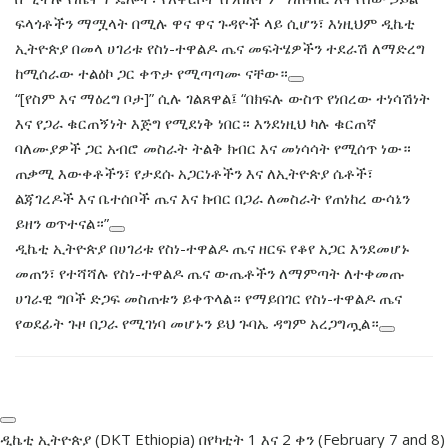
ፍላጎቶችን ማሟላት በሚሉ ዋና ዋና ጉዳዮች ላይ ሲሆን፣ እነዚህም ዲኬቲ
ኢትዮጵያ በመላ ሀገሪቱ የስነ-ተዋልዶ ጤና መፍትሄዎችን ተደራሽ ለማድረግ
ከሚሰራው ተልዕኮ ጋር ቀጥታ የሚጣጣሙ ናቸው።
“[የስም እና ማዕረግ ቦታ]” ሲሉ ገልጸዋል፤ “በክፍሉ ውስጥ የነበረው ተነሳሽነት
እና የጋራ ቁርጠኝነት እጅግ የሚደነቅ ነበር። እንደነዚህ ካሉ ቁርጠኛ
ባለሙያዎች ጋር አብሮ መስራት ትልቅ ክብር እና መነሳሳት የሚሰጥ ነው።
ጠቃሚ እውቀቶችን፣ የታደሱ አጋርነቶችን እና ለኢትዮጵያ ሴቶች፣
ልጃገረዶች እና ቤተሰቦች ጤና እና ክብር በጋራ ለመስራት የጠነከረ ውሳኔን
ይዘን ወጥተናል።”
ዲኬቲ ኢትዮጵያ በሀገሪቱ የስነ-ተዋልዶ ጤና ዘርፍ የቆየ አጋር እንደመሆኑ
መጠን፣ የተሻሻሉ የስነ-ተዋልዶ ጤና ውጤቶችን ለማምጣት ለተቀመጡ
ሀገራዊ ግቦች ድጋፍ መስጠቱን ይቀጥላል። የማይበገር የስነ-ተዋልዶ ጤና
የወደፊት ጉዞ በጋራ የሚገነባ መሆኑን ይህ ጉባኤ ዳግም አረጋግጧል።
ዲኬቲ ኢትዮጵያ (DKT Ethiopia) በየካቲት 1 እና 2 ቀን (February 7 and 8)