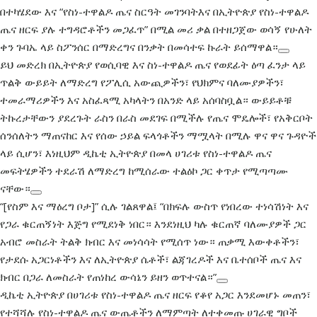
በተካሄደው እና “የስነ-ተዋልዶ ጤና ስርዓት መገንባትእና በኢትዮጵያ የስነ-ተዋልዶ
ጤና ዘርፍ ያሉ ተግዳሮቶችን መጋፈጥ” በሚል መሪ ቃል በተዘጋጀው ወሳኝ የሁለት
ቀን ጉባኤ ላይ ስፖንሰር በማድረግና በንቃት በመሳተፍ ኩራት ይሰማዋል።
ይህ መድረክ በኢትዮጵያ የወሲባዊ እና ስነ-ተዋልዶ ጤና የወደፊት ዕጣ ፈንታ ላይ
ጥልቅ ውይይት ለማድረግ የፖሊሲ አውጪዎችን፣ የህክምና ባለሙያዎችን፣
ተመራማሪዎችን እና አስፈጻሚ አካላትን በአንድ ላይ አሰባስቧል። ውይይቶቹ
ትኩረታቸውን ያደረጉት ራስን በራስ መደገፍ በሚችሉ የጤና ሞዴሎች፣ የአቅርቦት
ሰንሰለትን ማጠናከር እና የሰው ኃይል ፍላጎቶችን ማሟላት በሚሉ ዋና ዋና ጉዳዮች
ላይ ሲሆን፣ እነዚህም ዲኬቲ ኢትዮጵያ በመላ ሀገሪቱ የስነ-ተዋልዶ ጤና
መፍትሄዎችን ተደራሽ ለማድረግ ከሚሰራው ተልዕኮ ጋር ቀጥታ የሚጣጣሙ
ናቸው።
“[የስም እና ማዕረግ ቦታ]” ሲሉ ገልጸዋል፤ “በክፍሉ ውስጥ የነበረው ተነሳሽነት እና
የጋራ ቁርጠኝነት እጅግ የሚደነቅ ነበር። እንደነዚህ ካሉ ቁርጠኛ ባለሙያዎች ጋር
አብሮ መስራት ትልቅ ክብር እና መነሳሳት የሚሰጥ ነው። ጠቃሚ እውቀቶችን፣
የታደሱ አጋርነቶችን እና ለኢትዮጵያ ሴቶች፣ ልጃገረዶች እና ቤተሰቦች ጤና እና
ክብር በጋራ ለመስራት የጠነከረ ውሳኔን ይዘን ወጥተናል።”
ዲኬቲ ኢትዮጵያ በሀገሪቱ የስነ-ተዋልዶ ጤና ዘርፍ የቆየ አጋር እንደመሆኑ መጠን፣
የተሻሻሉ የስነ-ተዋልዶ ጤና ውጤቶችን ለማምጣት ለተቀመጡ ሀገራዊ ግቦች