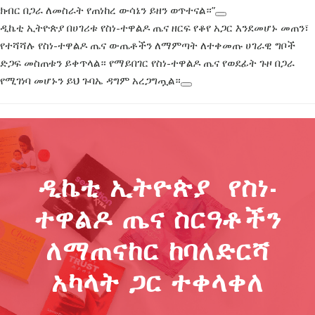
ክብር በጋራ ለመስራት የጠነከረ ውሳኔን ይዘን ወጥተናል።”
ዲኬቲ ኢትዮጵያ በሀገሪቱ የስነ-ተዋልዶ ጤና ዘርፍ የቆየ አጋር እንደመሆኑ መጠን፣
የተሻሻሉ የስነ-ተዋልዶ ጤና ውጤቶችን ለማምጣት ለተቀመጡ ሀገራዊ ግቦች
ድጋፍ መስጠቱን ይቀጥላል። የማይበገር የስነ-ተዋልዶ ጤና የወደፊት ጉዞ በጋራ
የሚገነባ መሆኑን ይህ ጉባኤ ዳግም አረጋግጧል።
ዲኬቲ ኢትዮጵያ የስነ-
ተዋልዶ ጤና ስርዓቶችን
ለማጠናከር ከባለድርሻ
አካላት ጋር ተቀላቀለ