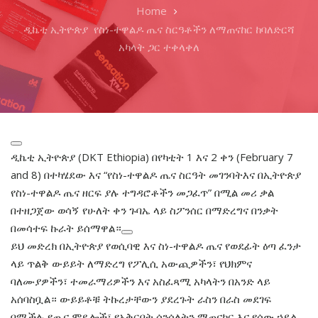
Home
ዲኬቲ ኢትዮጵያ የስነ-ተዋልዶ ጤና ስርዓቶችን ለማጠናከር ከባለድርሻ
አካላት ጋር ተቀላቀለ
ዲኬቲ ኢትዮጵያ (DKT Ethiopia) በየካቲት 1 እና 2 ቀን (February 7
and 8) በተካሄደው እና “የስነ-ተዋልዶ ጤና ስርዓት መገንባትእና በኢትዮጵያ
የስነ-ተዋልዶ ጤና ዘርፍ ያሉ ተግዳሮቶችን መጋፈጥ” በሚል መሪ ቃል
በተዘጋጀው ወሳኝ የሁለት ቀን ጉባኤ ላይ ስፖንሰር በማድረግና በንቃት
በመሳተፍ ኩራት ይሰማዋል።
ይህ መድረክ በኢትዮጵያ የወሲባዊ እና ስነ-ተዋልዶ ጤና የወደፊት ዕጣ ፈንታ
ላይ ጥልቅ ውይይት ለማድረግ የፖሊሲ አውጪዎችን፣ የህክምና
ባለሙያዎችን፣ ተመራማሪዎችን እና አስፈጻሚ አካላትን በአንድ ላይ
አሰባስቧል። ውይይቶቹ ትኩረታቸውን ያደረጉት ራስን በራስ መደገፍ
በሚችሉ የጤና ሞዴሎች፣ የአቅርቦት ሰንሰለትን ማጠናከር እና የሰው ኃይል