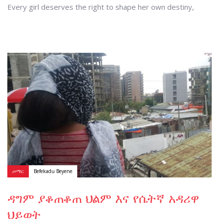
Every girl deserves the right to shape her own destiny,
Author:
Tags
ጦማር
Befekadu Beyene
ዳግም ያቆጠቆጠ ህልም እና የሴትኛ አዳሪዋ
ህይወት