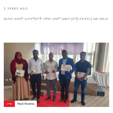
5 YEARS AGO
በርካታ አሳዛኝ አጋጣሚዎች ናቸው ሰላም አበበን (ስሟ የተቀየረ) ወደ ወሲብ
Author:
Tags
ጦማር
Nejib Musema