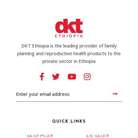
DKT Ethiopia is the leading provider of family
planning and reproductive health products to the
private sector in Ethiopia
QUICK LINKS
ስለ-እኛ
ምርቶች
አጋር ክሊኒኮች