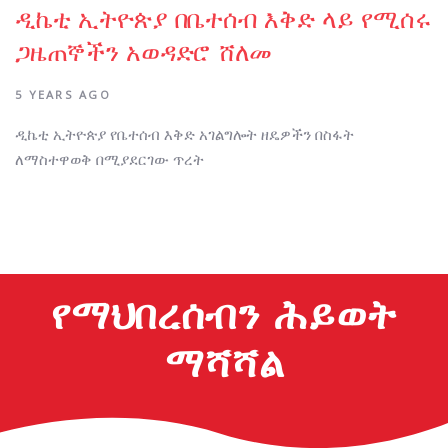
ዲኬቲ ኢትዮጵያ በቤተሰብ እቅድ ላይ የሚሰሩ
ጋዜጠኞችን አወዳድሮ ሸለመ
5 YEARS AGO
ዲኬቲ ኢትዮጵያ የቤተሰብ እቅድ አገልግሎት ዘዴዎችን በስፋት
ለማስተዋወቅ በሚያደርገው ጥረት
የማህበረሰብን ሕይወት
ማሻሻል