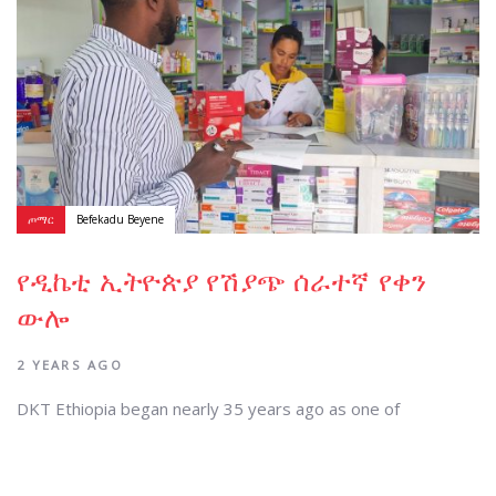
ጦማር
Befekadu Beyene
የዲኬቲ ኢትዮጵያ የሽያጭ ሰራተኛ የቀን
ውሎ
2 YEARS AGO
DKT Ethiopia began nearly 35 years ago as one of