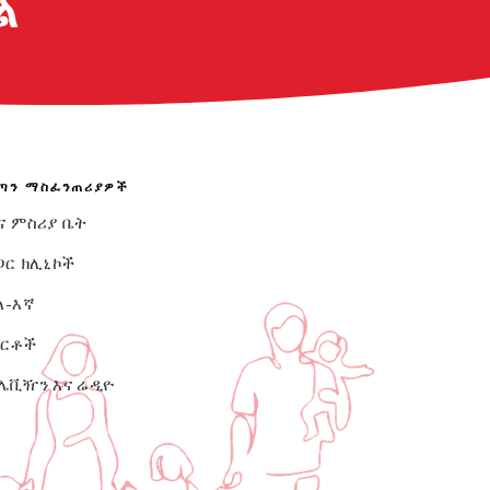
ል
ጣን ማስፈንጠሪያዎች
ና ምስሪያ ቤት
ጋር ክሊኒኮች
ለ-እኛ
ርቶች
ሌቪዥን እና ሬዲዮ