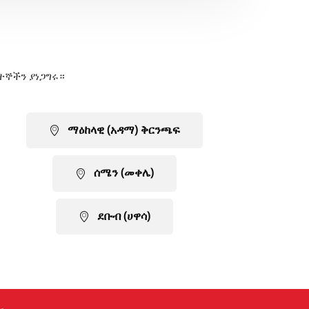
ተኞችን ያነጋግሩ።
ማዕከላዊ (አዳማ) ቅርንጫፍ
ሰሜን (መቀሌ)
ደቡብ (ሀዋሳ)