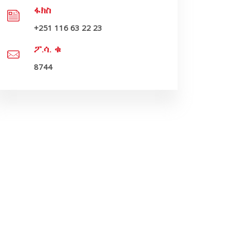
ፋክስ
+251 116 63 22 23
ፖ.ሳ. ቁ
8744