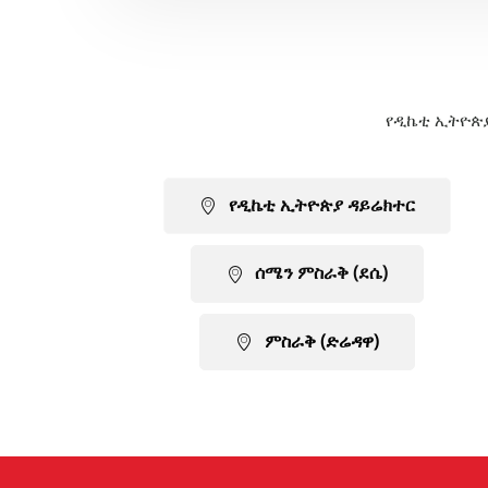
የዲኬቲ ኢትዮጵያ
የዲኬቲ ኢትዮጵያ ዳይሬክተር
ሰሜን ምስራቅ (ደሴ)
ምስራቅ (ድሬዳዋ)