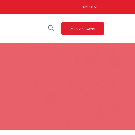
አማርኛ
ድጋፍዎን ይለግሱ