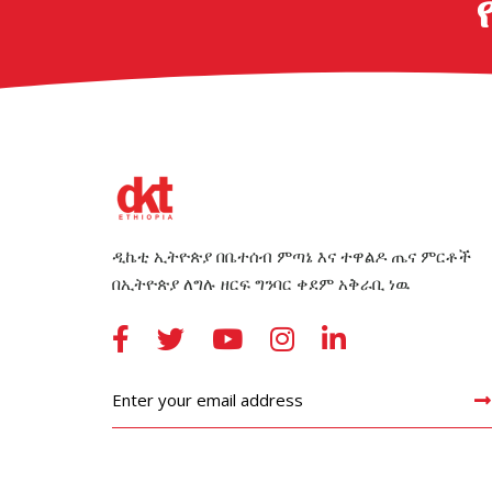
ዲኬቲ ኢትዮጵያ በቤተሰብ ምጣኔ እና ተዋልዶ ጤና ምርቶች
በኢትዮጵያ ለግሉ ዘርፍ ግንባር ቀደም አቅራቢ ነዉ