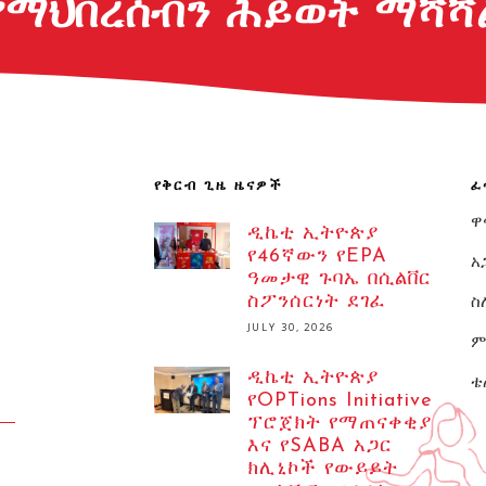
የማህበረሰብን ሕይወት ማሻሻ
የቅርብ ጊዜ ዜናዎች
ፈ
ዋ
ዲኬቲ ኢትዮጵያ
የ46ኛውን የEPA
አ
ዓመታዊ ጉባኤ በሲልቨር
ስ
ስፖንሰርነት ደገፈ
JULY 30, 2026
ም
ዲኬቲ ኢትዮጵያ
ቴ
የOPTions Initiative
ፕሮጀክት የማጠናቀቂያ
እና የSABA አጋር
ክሊኒኮች የውይይት