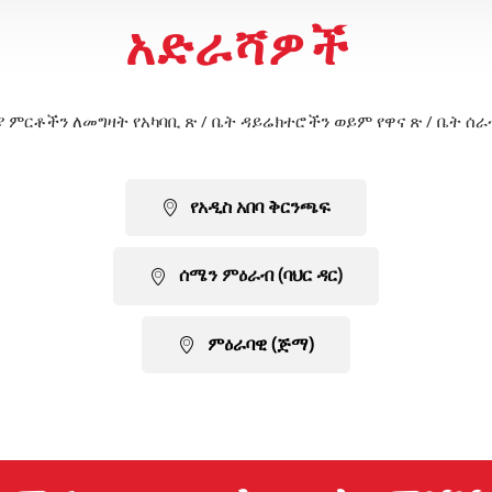
አድራሻዎች
 ምርቶችን ለመግዛት የአካባቢ ጽ / ቤት ዳይሬክተሮችን ወይም የዋና ጽ / ቤት ሰራ
የአዲስ አበባ ቅርንጫፍ
ሰሜን ምዕራብ (ባህር ዳር)
ምዕራባዊ (ጅማ)