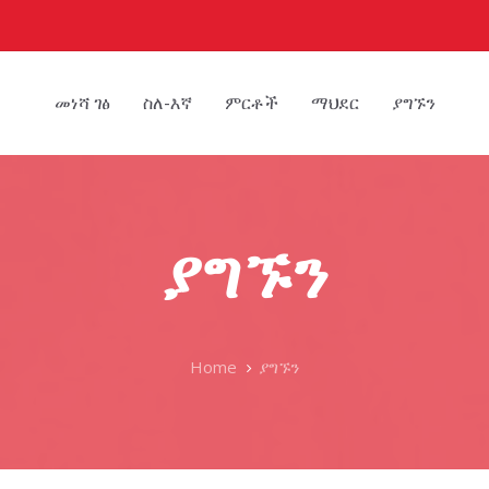
መነሻ ገፅ
ስለ-እኛ
ምርቶች
ማህደር
ያግኙን
ያግኙን
Home
ያግኙን