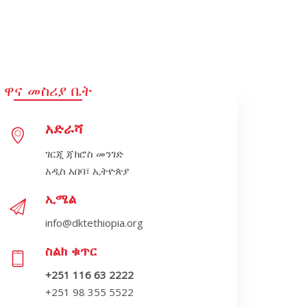
ዋና መስሪያ ቤት
አድራሻ
ገርጂ ጃክሮስ መንገድ
አዲስ አበባ፣ ኢትዮጵያ
ኢሜል
info@dktethiopia.org
ስልክ ቁጥር
+251 116 63 2222
+251 98 355 5522