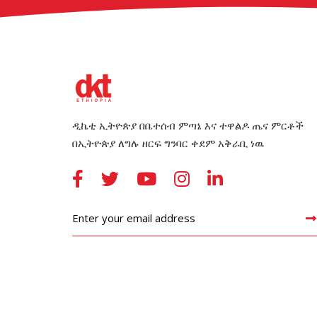
ዲኬቲ ኢትዮጵያ በቤተሰብ ምጣኔ እና ተዋልዶ ጤና ምርቶች
በኢትዮጵያ ለግሉ ዘርፍ ግንባር ቀደም አቅራቢ ነዉ