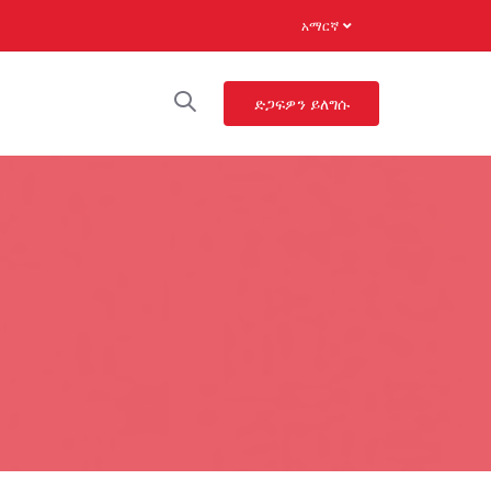
አማርኛ
ድጋፍዎን ይለግሱ