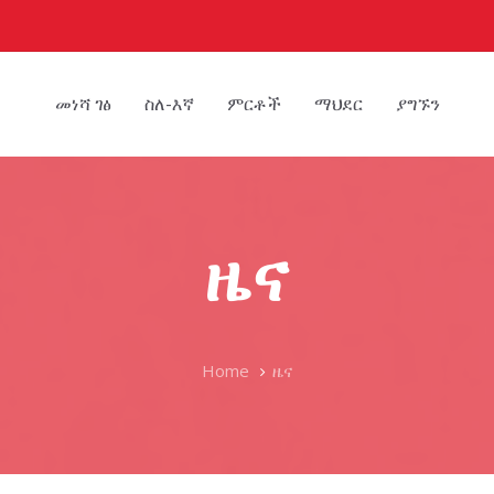
መነሻ ገፅ
ስለ-እኛ
ምርቶች
ማህደር
ያግኙን
ዜና
Home
ዜና