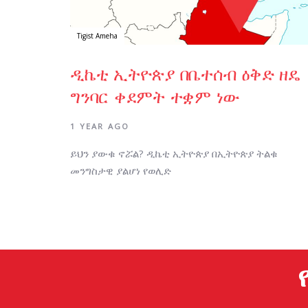
Tigist Ameha
ዲኬቲ ኢትዮጵያ በቤተሰብ ዕቅድ ዘዴ
ግንባር ቀደምት ተቋም ነው
1 YEAR AGO
ይህን ያውቁ ኖሯል? ዲኬቲ ኢትዮጵያ በኢትዮጵያ ትልቁ
መንግስታዊ ያልሆነ የወሊድ