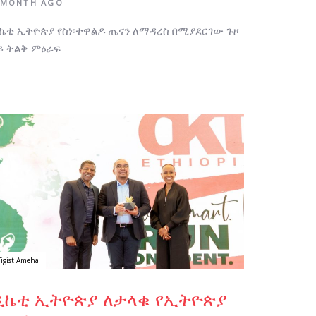
 MONTH AGO
ኬቲ ኢትዮጵያ የስነ፡ተዋልዶ ጤናን ለማዳረስ በሚያደርገው ጉዞ
ይ ትልቅ ምዕራፍ
thor:
Tigist Ameha
ዲኬቲ ኢትዮጵያ ለታላቁ የኢትዮጵያ