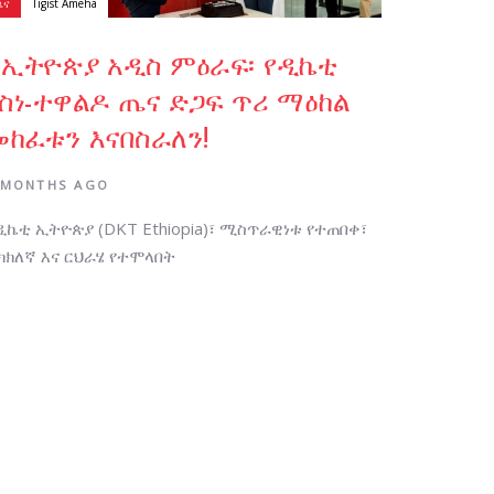
ዜና
Tigist Ameha
ለኢትዮጵያ አዲስ ምዕራፍ፡ የዲኬቲ
የስነ-ተዋልዶ ጤና ድጋፍ ጥሪ ማዕከል
መከፈቱን እናበስራለን!
 MONTHS AGO
ዲኬቲ ኢትዮጵያ (DKT Ethiopia)፣ ሚስጥራዊነቱ የተጠበቀ፣
ክክለኛ እና ርህራሄ የተሞላበት