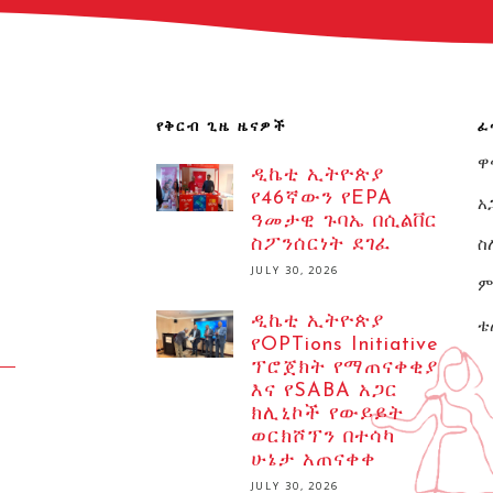
የቅርብ ጊዜ ዜናዎች
ፈ
ዋ
ዲኬቲ ኢትዮጵያ
የ46ኛውን የEPA
አ
ዓመታዊ ጉባኤ በሲልቨር
ስ
ስፖንሰርነት ደገፈ
JULY 30, 2026
ም
ዲኬቲ ኢትዮጵያ
ቴ
የOPTions Initiative
ፕሮጀክት የማጠናቀቂያ
እና የSABA አጋር
ክሊኒኮች የውይይት
ወርክሾፕን በተሳካ
ሁኔታ አጠናቀቀ
JULY 30, 2026