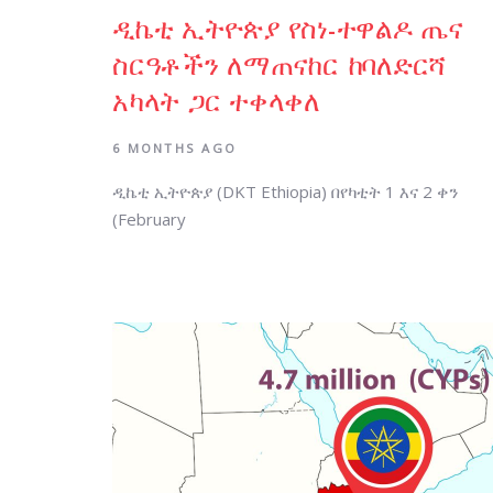
ዲኬቲ ኢትዮጵያ የስነ-ተዋልዶ ጤና
ስርዓቶችን ለማጠናከር ከባለድርሻ
አካላት ጋር ተቀላቀለ
6 MONTHS AGO
ዲኬቲ ኢትዮጵያ (DKT Ethiopia) በየካቲት 1 እና 2 ቀን
(February
Author: