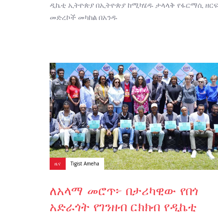
ዲኬቲ ኢትዮጵያ በኢትዮጵያ ከሚካሄዱ ታላላቅ የፋርማሲ ዘር
መድረኮች መካከል በአንዱ
Author:
Tags
ዜና
Tigist Ameha
ለአላማ መሮጥ፦ በታሪካዊው የበጎ
አድራጎት የገንዘብ ርክክብ የዲኬቲ