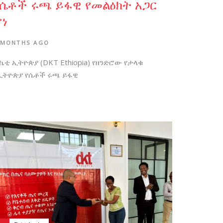
የሴቶች ሩጫ ይፋዊ የመልዕክት አጋር
ሆነ
 MONTHS AGO
ኬቲ ኢትዮጵያ (DKT Ethiopia) የዘንድሮው የታላቁ
ኢትዮጵያ የሴቶች ሩጫ ይፋዊ
thor:
s