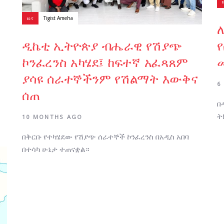
ዜና
Tigist Ameha
ዲኬቲ ኢትዮጵያ ብሔራዊ የሽያጭ
ኮንፈረንስ አካሄደ፤ ከፍተኛ አፈጻጸም
ያሳዩ ሰራተኞችንም የሽልማት እውቅና
6
ሰጠ
በ
ት
10 MONTHS AGO
በቅርቡ የተካሄደው የሽያጭ ሰራተኞች ኮንፈረንስ በአዲስ አበባ
በተሳካ ሁኔታ ተጠናቋል።