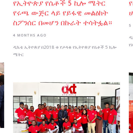
የኢትዮጵያ የሴቶች 5 ኪሎ ሜትር
የሩጫ ውጅር ላይ የይፋዊ መልዕክት
ስፖንሰር በመሆን በኩራት ተሳትፏል።
5
4 MONTHS AGO
ዲ
የ
ዲኬቲ ኢትዮጵያ በ2018 ቱ የታላቁ የኢትዮጵያ የሴቶች 5 ኪሎ
ሜትር
Au
Tag
Author:
Tags