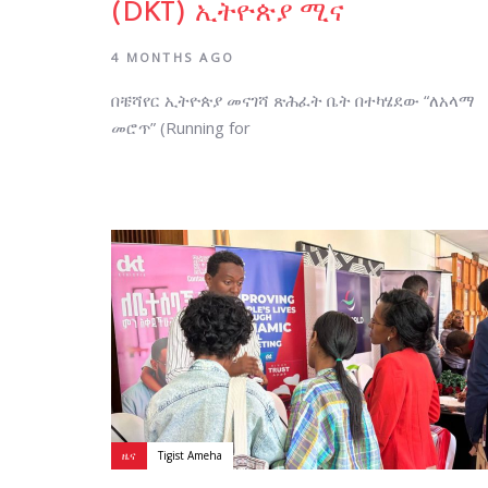
(DKT) ኢትዮጵያ ሚና
4 MONTHS AGO
በቼሻየር ኢትዮጵያ መናገሻ ጽሕፈት ቤት በተካሄደው “ለአላማ
መሮጥ” (Running for
Author:
Tags
ዜና
Tigist Ameha