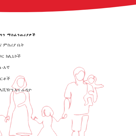
ጣን ማስፈንጠሪያዎች
ና ምስሪያ ቤት
ጋር ክሊኒኮች
ለ-እኛ
ርቶች
ሌቪዥን እና ሬዲዮ