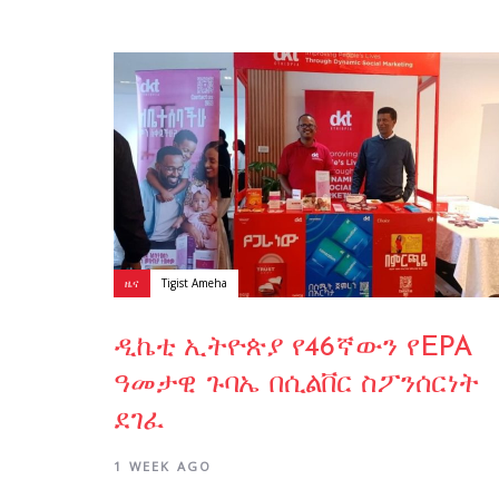
Author:
Tags
ዜና
Tigist Ameha
ዲኬቲ ኢትዮጵያ የ46ኛውን የEPA
ዓመታዊ ጉባኤ በሲልቨር ስፖንሰርነት
ደገፈ
1 WEEK AGO